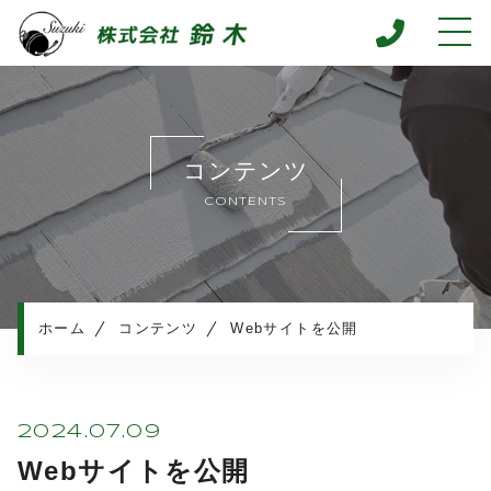
ホーム
当社について
コンテンツ
施工メニュー
CONTENTS
施工実績
施工の流れ
よくある質問
お知らせ
ホーム
コンテンツ
Webサイトを公開
コンテンツ
足場工事
プライバシーポリシー
2024.07.09
Webサイトを公開